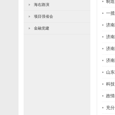
制造
海右路演
一揽
项目强省会
济南
金融党建
济南
济南
济南
山东
科技
政情
充分