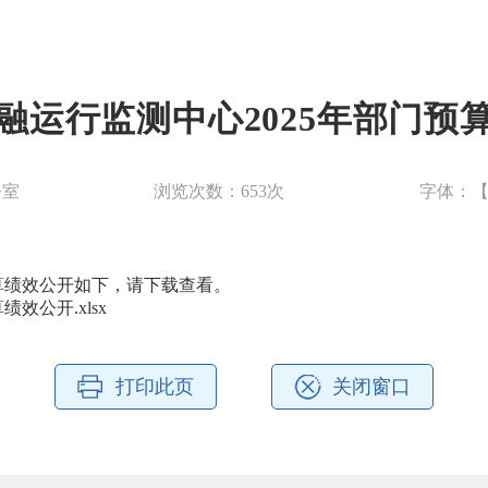
融运行监测中心2025年部门预
公室
浏览次数：
653
次
字体：
预算绩效公开如下，请下载查看。
效公开.xlsx
打印此页
关闭窗口