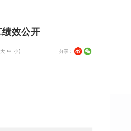
算绩效公开
【
大
中
小
】
分享：