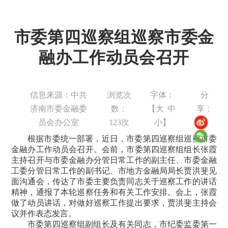
市委第四巡察组巡察市委金
融办工作动员会召开
信息来源：中共
浏览次
字体：
分
济南市委金融委
数：
【
大
中
享：
员会办公室
123
次
小
】
根据市委统一部署，近日，市委第四巡察组巡察市委
金融办工作动员会召开。会前，市委第四巡察组组长张霞
主持召开与市委金融办分管日常工作的副主任、市委金融
工委分管日常工作的副书记、市地方金融局局长贾洪斐见
面沟通会，传达了市委主要负责同志关于巡察工作的讲话
精神，通报了本轮巡察任务和有关工作安排。会上，张霞
做了动员讲话，对做好巡察工作提出要求，贾洪斐主持会
议并作表态发言。
市委第四巡察组副组长及有关同志，市纪委监委第一