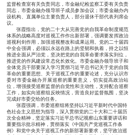
监督检查室有关负责同志，市金融纪检监察工委有关负责
同志，市委金融办领导班子成员参加会议；市委金融办内
设机构、直属单位主要负责人，部分退休干部代表列席会
议。
张霞指出，党的二十大从完善党的自我革命制度规范
体系的战略高度对巡视工作作出新部署，强调要发挥政治
巡视利剑作用，加强巡视整改和成果运用。党的二十届四
中全会强调，必须以永远在路上的坚韧和执着，持之以恒
推进全面从严治党，坚决把党的自我革命要求落实到位，
推进党的作风建设常态化长效化。市委金融办领导班子和
全体党员干部要深入学习贯彻习近平总书记关于党的自我
革命的重要思想、关于巡视工作的重要论述，充分认识市
委对市委金融办开展巡察的重要意义，切实提高政治站
位，增强接受巡察监督的自觉性和主动性，支持配合巡察
工作，如实向巡察组反映情况，营造良好监督氛围，坚决
完成好市委交给的任务。
张霞强调，市委巡察组将坚持以习近平新时代中国特
色社会主义思想为指导，深入贯彻党的二十大和二十届历
次全会精神，坚定落实习近平总书记视察山东重要讲话和
重要指示批示精神，贯彻落实《中国共产党巡视工作条
例》和党中央关于巡视工作的新部署新要求，坚守政治巡