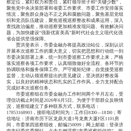
察定位，紧盯权力和责任，紧盯领导班子和“关键少数”，
聚焦党中央决策部署和省委工作要求、市委工作安排落实
情况，聚焦群众身边不正之风和腐败问题，聚焦基层党组
织和党员队伍建设，聚焦巡视巡察整改和成果运用，深入
查找政治偏差，推动巡察更加精准发现问题、有效解决问
题，为加快建设“强新优富美高”新时代社会主义现代化强
省会提供坚强保障。
贾洪斐表示，市委金融办将提高政治站位，深刻认识
开展本次巡察工作的重大意义，切实把思想和行动统一到
市委决策部署上来，统一到市委巡察工作要求上来，严格
落实巡察各项工作要求，认真细致做好全流程、各环节的
协调联络和服务保障工作。严守规矩纪律，自觉接受巡察
监督，主动认领巡察提出的意见建议，坚决抓好整改落
实，以良好的精神状态和扎实的工作作风，全力支持配合
完成好本次巡察任务。
市委巡察组在市委金融办工作时间两个半月左右，受
理信访截止时间是2026年6月5日。为便于干部群众反映情
况，巡察组建立了多种联系方式，联系电话：
17853168903，接听电话时间为：工作日8∶00—18∶00；寄
信地址：济南市历下区龙鼎大道1号龙奥大厦F区1101房
间，市委第四巡察组收，邮编250099；网上邮箱：登录济
南市纪委监委网站，点击右侧浮窗“市委巡察组信箱”，按