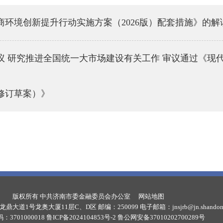
环境创新提升行动实施方案（2026版）配套措施》的解
 研究推进全国统一大市场建设有关工作 审议通过《现代
修订草案）》
版权所有 中共济南市委金融委员会办公室
网站地图
道1号龙奥大厦11层C、D区 邮编：250099 电子邮箱：jnsjrb@jn.shandong
3701000018
鲁ICP备2024104853号-2
鲁公网安备37010202700289号