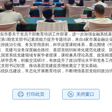
实市委关于党员干部教育培训工作部署，进一步加强金融系统基
第1期党支部书记素质能力提升专题培训，来自4家市属金融企业
坚持政治引领、务实管用原则，科学设置课程体系，重点围绕《
读、党建与业务深度融合路径、基层党组织标准化规范化建设、
及国资系统党建领域专家学者授课，课程兼具理论高度、政策精
真研学思考，积极交流研讨，有效提升了政治理论水平和党务工
党支部书记职责、推动基层党建提质增效奠定了坚实基础。
系统队伍建设，常态化开展教育培训，不断增强基层党组织政治
打印此页
关闭窗口